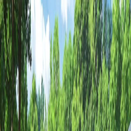
Início
Clínicas
Depoimentos
Blog
FAQ
Planos
Contato
Cadastrar Clínica
Início
Mauá
CENTRO DE ATENCAO PSICOSSOCIAL ALCOOL
E DROGAS
CNPJ Verificado
CENTRO DE ATENCAO
PSICOSSOCIAL ALCOOL E
DROGAS