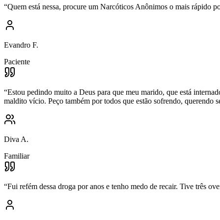
“
Quem está nessa, procure um Narcóticos Anônimos o mais rápido poss
Evandro F.
Paciente
“
Estou pedindo muito a Deus para que meu marido, que está internado 
maldito vício. Peço também por todos que estão sofrendo, querendo se 
Diva A.
Familiar
“
Fui refém dessa droga por anos e tenho medo de recair. Tive três ove