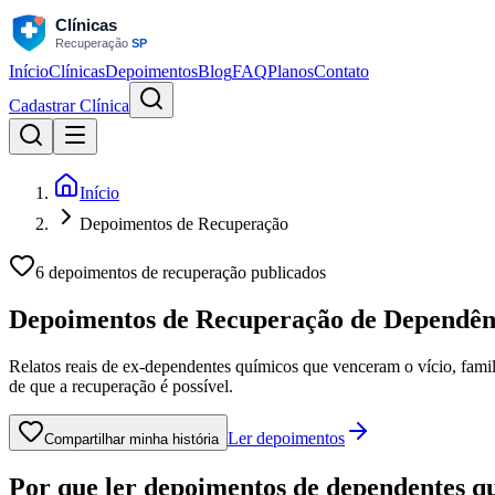
Início
Clínicas
Depoimentos
Blog
FAQ
Planos
Contato
Cadastrar Clínica
Início
Depoimentos de Recuperação
6 depoimentos de recuperação publicados
Depoimentos de Recuperação de
Dependên
Relatos reais de ex-dependentes químicos que venceram o vício, fami
de que a recuperação é possível.
Ler depoimentos
Compartilhar minha história
Por que ler depoimentos de dependentes q